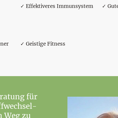
✓ Effektiveres Immunsystem
✓ Gut
ener
✓ Geistige Fitness
ratung für
offwechsel-
in Weg zu