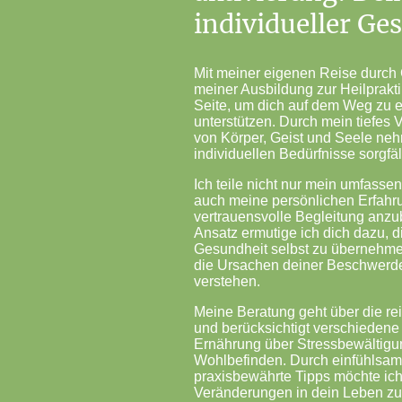
individueller Ge
Mit meiner eigenen Reise durc
meiner Ausbildung zur Heilprakti
Seite, um dich auf dem Weg zu
unterstützen. Durch mein tiefes 
von Körper, Geist und Seele nehm
individuellen Bedürfnisse sorgfäl
Ich teile nicht nur mein umfass
auch meine persönlichen Erfahru
vertrauensvolle Begleitung anzu
Ansatz ermutige ich dich dazu, d
Gesundheit selbst zu übernehmen
die Ursachen deiner Beschwerd
verstehen.
Meine Beratung geht über die r
und berücksichtigt verschieden
Ernährung über Stressbewältigun
Wohlbefinden. Durch einfühlsa
praxisbewährte Tipps möchte ich 
Veränderungen in dein Leben zu 