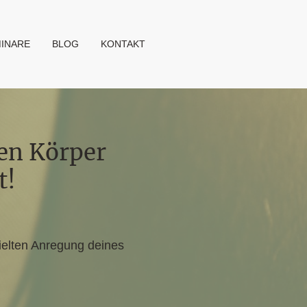
INARE
BLOG
KONTAKT
nen Körper
t!
zielten Anregung deines