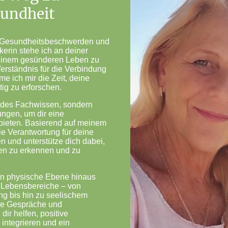
sundheit
h Gesundheitsbeschwerden und
kerin stehe ich an deiner
 einem gesünderen Leben zu
Verständnis für die Verbindung
e ich mir die Zeit, deine
tig zu erforschen.
endes Fachwissen, sondern
ngen, um dir eine
bieten. Basierend auf meinem
ie Verantwortung für deine
 und unterstütze dich dabei,
en zu erkennen und zu
ein physische Ebene hinaus
e Lebensbereiche – von
g bis hin zu seelischem
me Gespräche und
dir helfen, positive
integrieren und ein