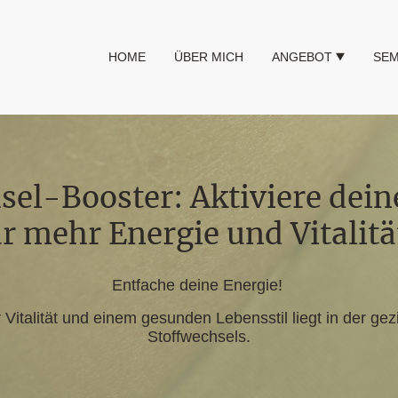
HOME
ÜBER MICH
ANGEBOT
SEM
sel-Booster: Aktiviere dei
ür mehr Energie und Vitalitä
Entfache deine Energie!
Vitalität und einem gesunden Lebensstil liegt in der ge
Stoffwechsels.