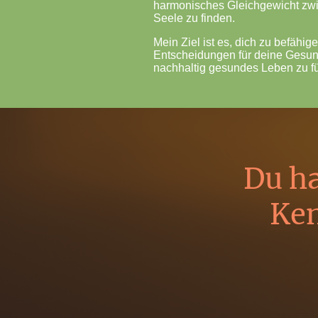
harmonisches Gleichgewicht zwi
Seele zu finden.
Mein Ziel ist es, dich zu befähi
Entscheidungen für deine Gesund
nachhaltig gesundes Leben zu f
Du ha
Ken