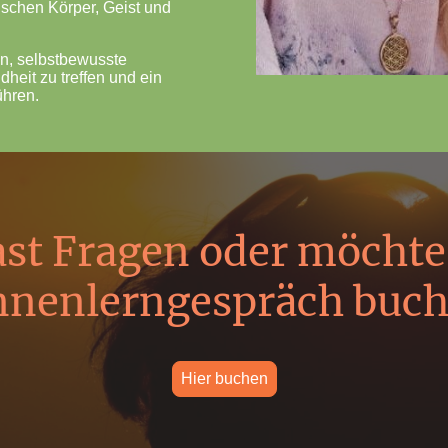
schen Körper, Geist und
gen, selbstbewusste
heit zu treffen und ein
ühren.
st Fragen oder möchte
nenlerngespräch buc
Hier buchen