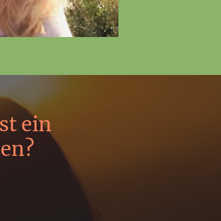
st ein
hen?